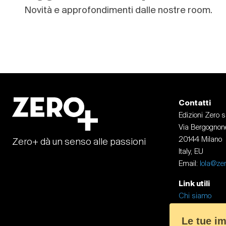
Novità e approfondimenti dalle nostre room.
Contatti
Edizioni Zero s.r
Via Bergognone
20144 Milano
Zero+ dà un senso alle passioni
Italy, EU
Email:
lola@zer
Link utili
Chi siamo
Contatti
Le tue im
Documenti lega