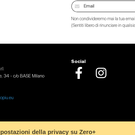
Non condivideremo mai la tua email
(Sentiti libero di rinunciare in qual
Social
.l.
, 34 - c/o BASE Milano
Facebook
Instagram
opiu.eu
postazioni della privacy su Zero+
li