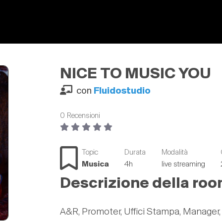
NICE TO MUSIC YOU
con
Fluidostudio
0 Recensioni
Topic
Durata
Modalità
Musica
4h
live streaming
Descrizione della ro
A&R, Promoter, Uffici Stampa, Manager, F