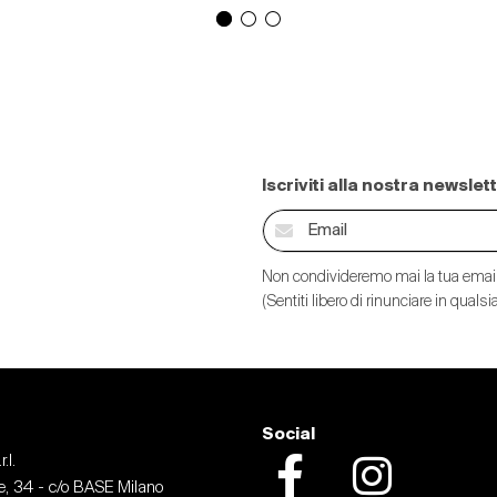
Iscriviti alla nostra newslet
Non condivideremo mai la tua email
(Sentiti libero di rinunciare in qual
Social
.l.
, 34 - c/o BASE Milano
Facebook
Instagram