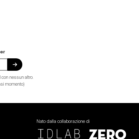
ter
 con nessun altro.
siasi momento)
Nato dalla collaborazione di