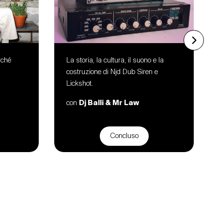
rché
La storia, la cultura, il suono e la
costruzione di Njd Dub Siren e
Lickshot.
con
Dj Balli & Mr Law
Concluso